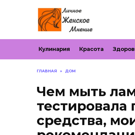
Перейти
к
содержанию
Кулинария
Красота
Здоров
ГЛАВНАЯ
»
ДОМ
Чем мыть лам
тестировала
средства, мо
рекомендац